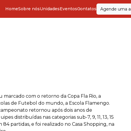
Home
Sobre nós
Unidades
Eventos
Contatos
Agende uma au
ou marcado com o retorno da Copa Fla Rio, a
colas de Futebol do mundo, a Escola Flamengo.
 campeonato retornou após dois anos de
pes distribuídas nas categorias sub-7, 9, 11, 13, 15
om 84 partidas, e foi realizado no Casa Shopping, na