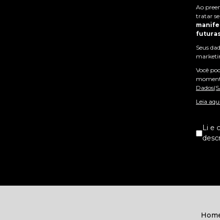
Ao preen
tratar s
manife
futuras
Seus dad
marketin
Você pod
momento
Dados(S
Leia aqu
Li e
descr
Hom